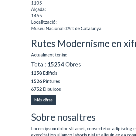
1105
Alçada:
1455
Localització:
Museu Nacional d'Art de Catalunya
Rutes Modernisme en xif
Actualment tenim:
Total:
15254
Obres
1258
Edificis
1526
Pintures
6752
Dibuixos
Més xifres
Sobre nosaltres
Lorem ipsum dolor sit amet, consectetur adipiscing e
exercitation ullamco laboris nisi ut aliquip ex ea co