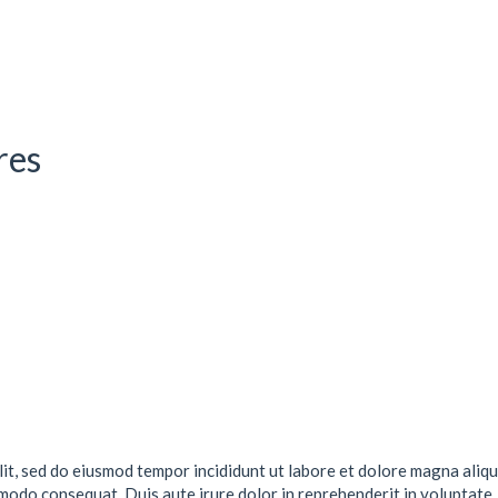
res
lit, sed do eiusmod tempor incididunt ut labore et dolore magna aliqu
mmodo consequat. Duis aute irure dolor in reprehenderit in voluptate .