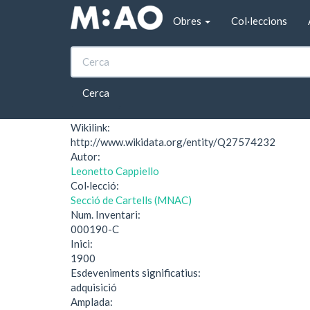
Vés al contingut
Obres
Col·leccions
Inici
Absinthe extra-supérieure J. Édouard Per
Absinthe extra-supé
Cerca
Wikilink:
http://www.wikidata.org/entity/Q27574232
Autor:
Leonetto Cappiello
Col·lecció:
Secció de Cartells (MNAC)
Num. Inventari:
000190-C
Inici:
1900
Esdeveniments significatius:
adquisició
Amplada: