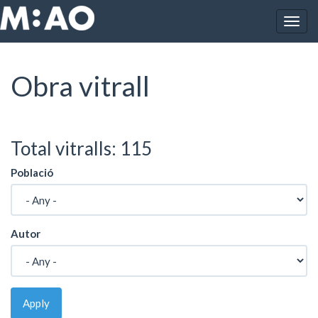
Vés al contingut
Togg
Inici
Obres
Obra vitrall
navig
Obra vitrall
Total vitralls: 115
Població
Autor
Apply