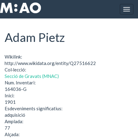
Vés al contingut
Togg
Inici
Adam Pietz
navig
Adam Pietz
Wikilink:
http://www.wikidata.org/entity/Q27516622
Col·lecció:
Secció de Gravats (MNAC)
Num. Inventari:
164036-G
Inici:
1901
Esdeveniments significatius:
adquisició
Amplada:
77
Alçada: