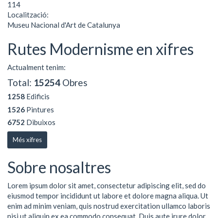
114
Localització:
Museu Nacional d'Art de Catalunya
Rutes Modernisme en xifres
Actualment tenim:
Total:
15254
Obres
1258
Edificis
1526
Pintures
6752
Dibuixos
Més xifres
Sobre nosaltres
Lorem ipsum dolor sit amet, consectetur adipiscing elit, sed do
eiusmod tempor incididunt ut labore et dolore magna aliqua. Ut
enim ad minim veniam, quis nostrud exercitation ullamco laboris
nisi ut aliquip ex ea commodo consequat. Duis aute irure dolor