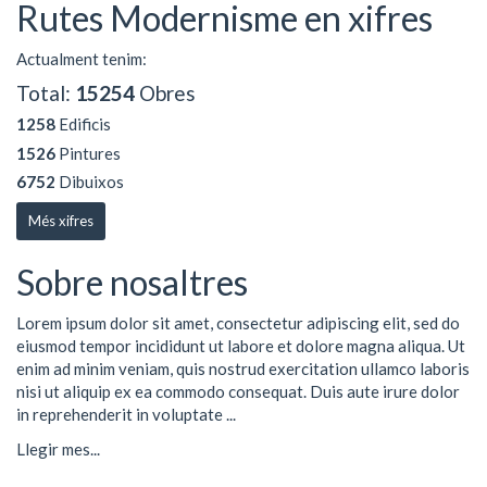
Rutes Modernisme en xifres
Actualment tenim:
Total:
15254
Obres
1258
Edificis
1526
Pintures
6752
Dibuixos
Més xifres
Sobre nosaltres
Lorem ipsum dolor sit amet, consectetur adipiscing elit, sed do
eiusmod tempor incididunt ut labore et dolore magna aliqua. Ut
enim ad minim veniam, quis nostrud exercitation ullamco laboris
nisi ut aliquip ex ea commodo consequat. Duis aute irure dolor
in reprehenderit in voluptate ...
Llegir mes...