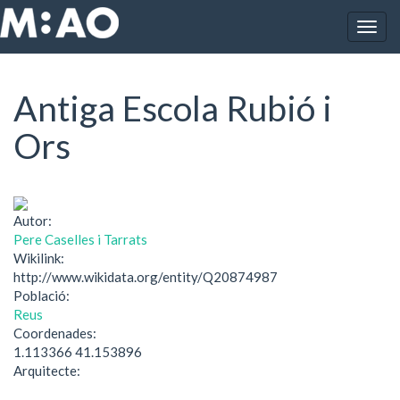
Vés al contingut
Togg
Inici
Antiga Escola Rubió i Ors
navig
Antiga Escola Rubió i
Ors
Autor:
Pere Caselles i Tarrats
Wikilink:
http://www.wikidata.org/entity/Q20874987
Població:
Reus
Coordenades:
1.113366 41.153896
Arquitecte: