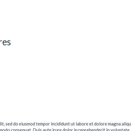
res
lit, sed do eiusmod tempor incididunt ut labore et dolore magna aliqu
mmodo consequat. Duis aute irure dolor in reprehenderit in voluptate .