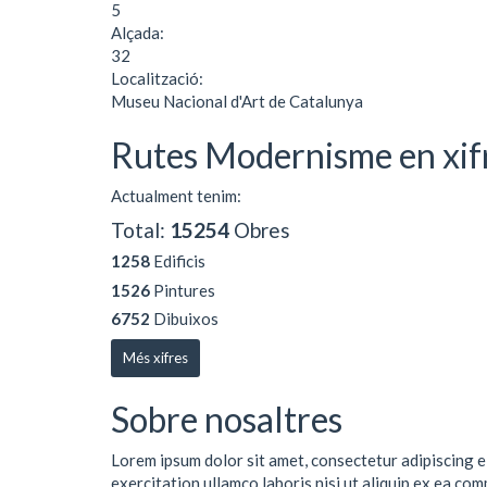
5
Alçada:
32
Localització:
Museu Nacional d'Art de Catalunya
Rutes Modernisme en xif
Actualment tenim:
Total:
15254
Obres
1258
Edificis
1526
Pintures
6752
Dibuixos
Més xifres
Sobre nosaltres
Lorem ipsum dolor sit amet, consectetur adipiscing e
exercitation ullamco laboris nisi ut aliquip ex ea co