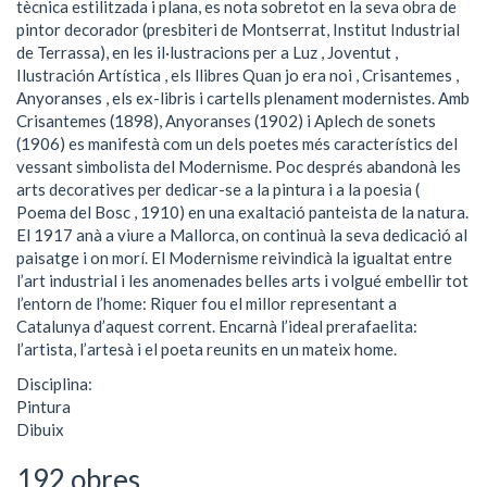
tècnica estilitzada i plana, es nota sobretot en la seva obra de
pintor decorador (presbiteri de Montserrat, Institut Industrial
de Terrassa), en les il·lustracions per a Luz , Joventut ,
Ilustración Artística , els llibres Quan jo era noi , Crisantemes ,
Anyoranses , els ex-libris i cartells plenament modernistes. Amb
Crisantemes (1898), Anyoranses (1902) i Aplech de sonets
(1906) es manifestà com un dels poetes més característics del
vessant simbolista del Modernisme. Poc després abandonà les
arts decoratives per dedicar-se a la pintura i a la poesia (
Poema del Bosc , 1910) en una exaltació panteista de la natura.
El 1917 anà a viure a Mallorca, on continuà la seva dedicació al
paisatge i on morí. El Modernisme reivindicà la igualtat entre
l’art industrial i les anomenades belles arts i volgué embellir tot
l’entorn de l’home: Riquer fou el millor representant a
Catalunya d’aquest corrent. Encarnà l’ideal prerafaelita:
l’artista, l’artesà i el poeta reunits en un mateix home.
Disciplina:
Pintura
Dibuix
192 obres