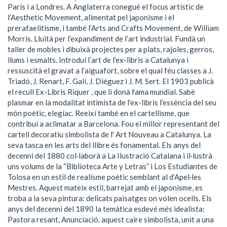
París i a Londres. A Anglaterra conegué el focus artístic de
l’Aesthetic Movement, alimentat pel japonisme i el
prerafaelitisme, i també l’Arts and Crafts Movement, de William
Morris. Lluità per l’expandiment de l’art industrial. Fundà un
taller de mobles i dibuixà projectes per a plats, rajoles, gerros,
llums i esmalts. Introduí l’art de l’ex-libris a Catalunya i
ressuscità el gravat a l’aiguafort, sobre el qual féu classes a J.
Triadó, J. Renart, F. Galí, J. Diéguez i J. M. Sert. El 1903 publicà
el recull Ex-Libris Riquer , que li donà fama mundial. Sabé
plasmar en la modalitat intimista de l’ex-libris l’essència del seu
món poètic, elegíac. Reeixí també en el cartellisme, que
contribuí a aclimatar a Barcelona. Fou el millor representant del
cartell decoratiu simbolista de l' Art Nouveau a Catalunya. La
seva tasca en les arts del llibre és fonamental. Els anys del
decenni del 1880 col·laborà a La Ilustració Catalana i il·lustrà
uns volums de la “Biblioteca Arte y Letras” i Los Estudiantes de
Tolosa en un estil de realisme poètic semblant al d’Apel·les
Mestres. Aquest mateix estil, barrejat amb el japonisme, es
troba a la seva pintura: delicats paisatges on volen ocells. Els
anys del decenni del 1890 la temàtica esdevé més idealista:
Pastora resant, Anunciació. aquest caire simbolista, unit a una