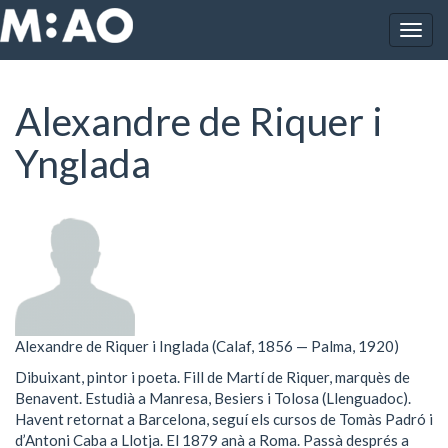
Vés al contingut
Togg
Inici
Alexandre de Riquer i Ynglada
navig
Alexandre de Riquer i
Ynglada
Alexandre de Riquer i Inglada (Calaf, 1856 — Palma, 1920)
Dibuixant, pintor i poeta. Fill de Martí de Riquer, marquès de
Benavent. Estudià a Manresa, Besiers i Tolosa (Llenguadoc).
Havent retornat a Barcelona, seguí els cursos de Tomàs Padró i
d’Antoni Caba a Llotja. El 1879 anà a Roma. Passà després a