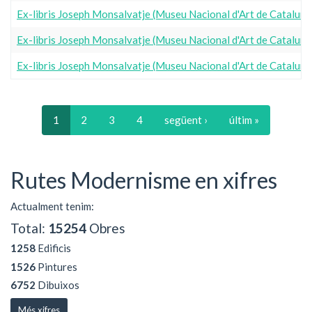
Ex-libris Joseph Monsalvatje (Museu Nacional d'Art de Catalun
Ex-libris Joseph Monsalvatje (Museu Nacional d'Art de Catalun
Ex-libris Joseph Monsalvatje (Museu Nacional d'Art de Catalun
1
2
3
4
següent ›
últim »
Rutes Modernisme en xifres
Actualment tenim:
Total:
15254
Obres
1258
Edificis
1526
Pintures
6752
Dibuixos
Més xifres