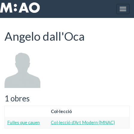
Vés al contingut
Togg
Inici
Angelo dall'Oca
navig
Angelo dall'Oca
1 obres
Col·lecció
Fulles que cauen
Col·lecció d'Art Modern (MNAC)