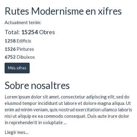
Rutes Modernisme en xifres
Actualment tenim:
Total:
15254
Obres
1258
Edificis
1526
Pintures
6752
Dibuixos
Més xifres
Sobre nosaltres
Lorem ipsum dolor sit amet, consectetur adipiscing elit, sed do
eiusmod tempor incididunt ut labore et dolore magna aliqua. Ut
enim ad minim veniam, quis nostrud exercitation ullamco laboris
nisi ut aliquip ex ea commodo consequat. Duis aute irure dolor
in reprehenderit in voluptate ...
Llegir mes...