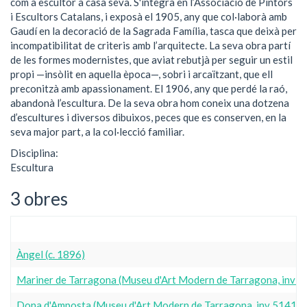
com a escultor a casa seva. S'integrà en l’Associació de Pintors
i Escultors Catalans, i exposà el 1905, any que col·laborà amb
Gaudí en la decoració de la Sagrada Família, tasca que deixà per
incompatibilitat de criteris amb l’arquitecte. La seva obra partí
de les formes modernistes, que aviat rebutjà per seguir un estil
propi —insòlit en aquella època—, sobri i arcaïtzant, que ell
preconitzà amb apassionament. El 1906, any que perdé la raó,
abandonà l’escultura. De la seva obra hom coneix una dotzena
d’escultures i diversos dibuixos, peces que es conserven, en la
seva major part, a la col·lecció familiar.
Disciplina:
Escultura
3 obres
Àngel (c. 1896)
Mariner de Tarragona (Museu d'Art Modern de Tarragona, inv 5
Dona d'Amposta (Museu d'Art Modern de Tarragona, inv 5141)