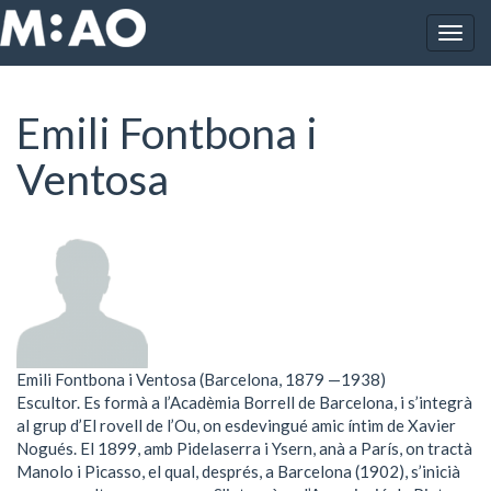
Vés al contingut
Togg
Inici
Emili Fontbona i Ventosa
navig
Emili Fontbona i
Ventosa
Emili Fontbona i Ventosa (Barcelona, 1879 —1938)
Escultor. Es formà a l’Acadèmia Borrell de Barcelona, i s’integrà
al grup d’El rovell de l’Ou, on esdevingué amic íntim de Xavier
Nogués. El 1899, amb Pidelaserra i Ysern, anà a París, on tractà
Manolo i Picasso, el qual, després, a Barcelona (1902), s’inicià