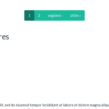
1
2
següent ›
últim »
res
lit, sed do eiusmod tempor incididunt ut labore et dolore magna aliqu