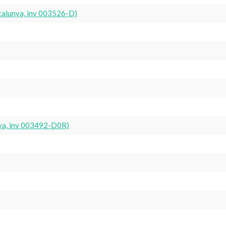
atalunya, inv 003526-D)
nya, inv 003492-D0R)