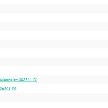
atalunya, inv 003511-D)
 026409-D)