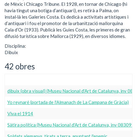
de Mèxic i Chicago Tribune. El 1928, en tornar de Chicago (hi
havia tingut una botiga d’antiquari), es retirà a Palma, on
instal·là les Galeries Costa. Es dedicà a activitats artístiques i
d’antiquari i fou el promotor de la urbanització mallorquina
Cala d’Or (1933). Publicà les Guies Costa, les primeres de gran
difusió turística sobre Mallorca (1929), en diversos idiomes.
Disciplina:
Dibuix
42 obres
dibuix (obra visual) (Museu Nacional d'Art de Catalunya, inv 08
Yo reynaré (portada de l'Almanach de La Campana de Gràcia)
Viva el 1914
Sàtira política (Museu Nacional d'Art de Catalunya, inv 083091
Soldats alemanys, tirats a terra, apuntant l'enemic