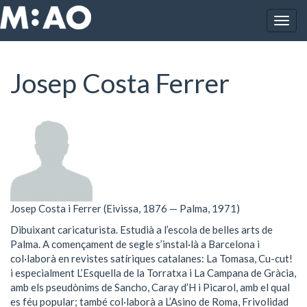
Vés al contingut
Togg
Inici
Josep Costa Ferrer
navig
Josep Costa Ferrer
Josep Costa i Ferrer (Eivissa, 1876 — Palma, 1971)
Dibuixant caricaturista. Estudià a l’escola de belles arts de
Palma. A començament de segle s’instal·là a Barcelona i
col·laborà en revistes satíriques catalanes: La Tomasa, Cu-cut!
i especialment L’Esquella de la Torratxa i La Campana de Gràcia,
amb els pseudònims de Sancho, Caray d’H i Picarol, amb el qual
es féu popular; també col·laborà a L’Asino de Roma, Frivolidad