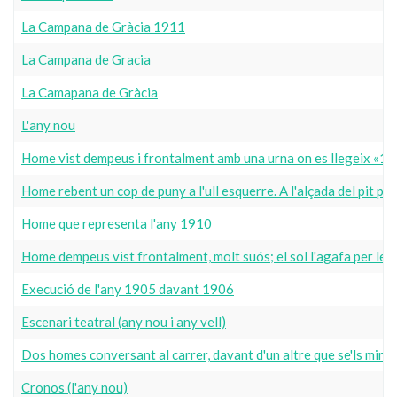
La Campana de Gràcia 1911
La Campana de Gracia
La Camapana de Gràcia
L'any nou
Home vist dempeus i frontalment amb una urna on es llegeix «1906
Home rebent un cop de puny a l'ull esquerre. A l'alçada del pit
Home que representa l'any 1910
Home dempeus vist frontalment, molt suós; el sol l'agafa per les 
Execució de l'any 1905 davant 1906
Escenari teatral (any nou i any vell)
Dos homes conversant al carrer, davant d'un altre que se'ls mira.
Cronos (l'any nou)