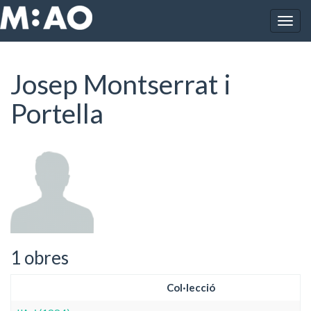
Vés al contingut
Togg
Inici
Josep Montserrat i Portella
navig
Josep Montserrat i
Portella
1 obres
Col·lecció