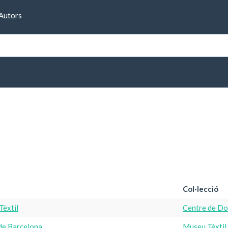
Formulari de cerca
Autors
s
Col·lecció
Tèxtil
Centre de Do
 de Barcelona
Museu Tèxtil 