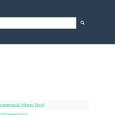
cumentació i Museu Tèxtil
i d'Indumentària