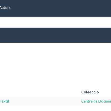
Formulari de cerca
Autors
Col·lecció
Tèxtil
Centre de Documen