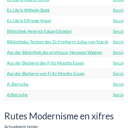
Ex Libris Wilhelm Buek
Secció 
Ex Libris Elfriede Vogel
Secció 
Bibliothek Heinrich Eduard Stiebel
Secció 
Bibliotheks:Teichen des Dr.Freiherrn Julius von Starck
Secció 
Aus der Bibliothek des professor Hermann Wagner
Secció 
Aus der Bücherei des Fritz Mouths Essen
Secció 
Aus der Bücherei von Fritz Mouths Essen
Secció 
A. Berrsche
Secció 
A.Berrsche
Secció 
Rutes Modernisme en xifres
Actualment tenim: