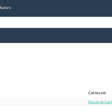
Formulari de cerca
Autors
Col·lecció
Secció de Car