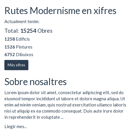
Rutes Modernisme en xifres
Actualment tenim:
Total:
15254
Obres
1258
Edificis
1526
Pintures
6752
Dibuixos
Més xifres
Sobre nosaltres
Lorem ipsum dolor sit amet, consectetur adipiscing elit, sed do
eiusmod tempor incididunt ut labore et dolore magna aliqua. Ut
enim ad minim veniam, quis nostrud exercitation ullamco laboris
nisi ut aliquip ex ea commodo consequat. Duis aute irure dolor
in reprehenderit in voluptate ...
Llegir mes...