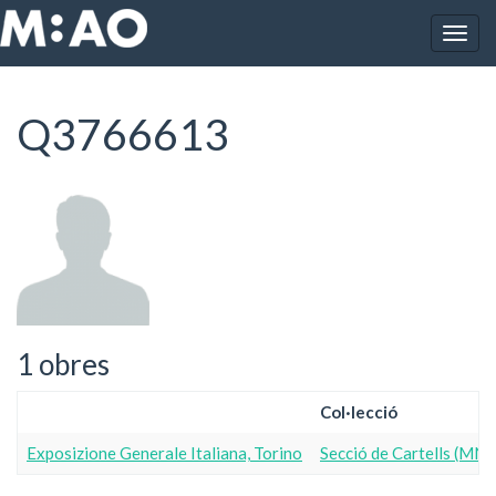
Vés al contingut
Togg
Inici
Q3766613
navig
Q3766613
1 obres
Col·lecció
Exposizione Generale Italiana, Torino
Secció de Cartells (MN