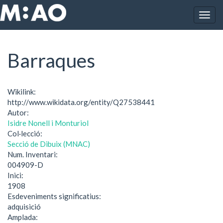
Vés al contingut
Togg
Inici
Barraques
navig
Barraques
Wikilink:
http://www.wikidata.org/entity/Q27538441
Autor:
Isidre Nonell i Monturiol
Col·lecció:
Secció de Dibuix (MNAC)
Num. Inventari:
004909-D
Inici:
1908
Esdeveniments significatius:
adquisició
Amplada: