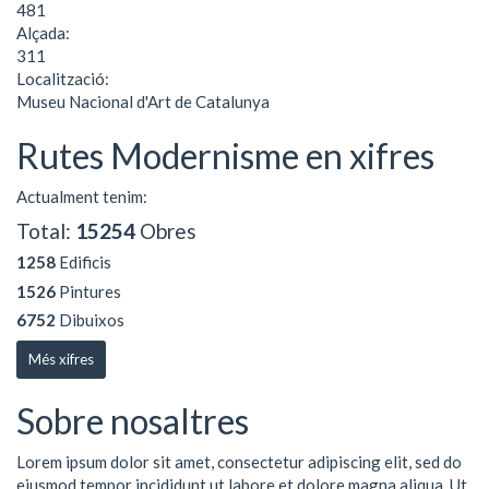
481
Alçada:
311
Localització:
Museu Nacional d'Art de Catalunya
Rutes Modernisme en xifres
Actualment tenim:
Total:
15254
Obres
1258
Edificis
1526
Pintures
6752
Dibuixos
Més xifres
Sobre nosaltres
Lorem ipsum dolor sit amet, consectetur adipiscing elit, sed do
eiusmod tempor incididunt ut labore et dolore magna aliqua. Ut