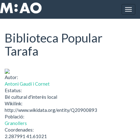
Vés al contingut
Togg
Inici
Biblioteca Popular Tarafa
navig
Biblioteca Popular
Tarafa
Autor:
Antoni Gaudí i Cornet
Estatus:
Bé cultural d'interès local
Wikilink:
http://www.wikidata.org/entity/Q20900893
Població:
Granollers
Coordenades:
2.287991 41.61021