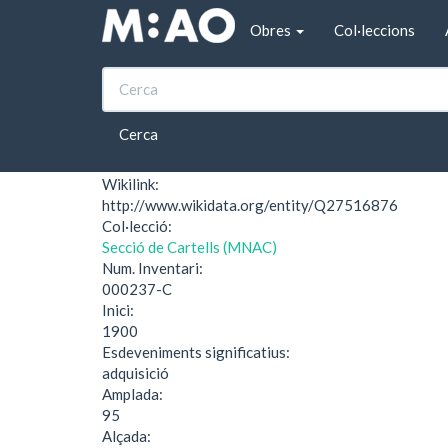
Vés al contingut
Obres
Col·leccions
Inici
Biscuits Victoria
Biscuits Victoria
Cerca
Wikilink:
http://www.wikidata.org/entity/Q27516876
Col·lecció:
Secció de Cartells (MNAC)
Num. Inventari:
000237-C
Inici:
1900
Esdeveniments significatius:
adquisició
Amplada:
95
Alçada: