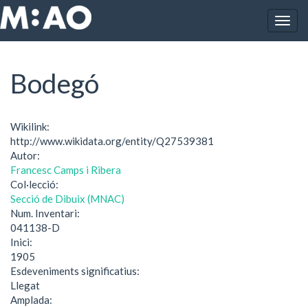
Vés al contingut
Togg
Inici
Bodegó
navig
Bodegó
Wikilink:
http://www.wikidata.org/entity/Q27539381
Autor:
Francesc Camps i Ribera
Col·lecció:
Secció de Dibuix (MNAC)
Num. Inventari:
041138-D
Inici:
1905
Esdeveniments significatius:
Llegat
Amplada: