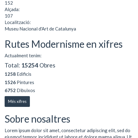
152
Alçada:
107
Localització:
Museu Nacional d'Art de Catalunya
Rutes Modernisme en xifres
Actualment tenim:
Total:
15254
Obres
1258
Edificis
1526
Pintures
6752
Dibuixos
Més xifres
Sobre nosaltres
Lorem ipsum dolor sit amet, consectetur adipiscing elit, sed do
eiusmod tempor incididunt ut labore et dolore magna aliqua. Ut