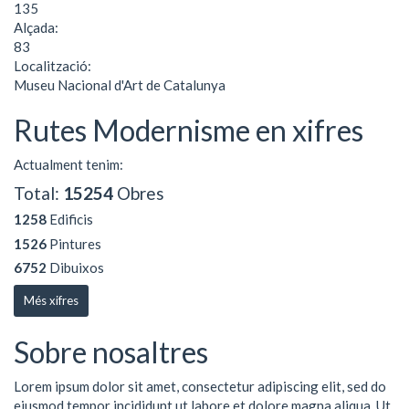
135
Alçada:
83
Localització:
Museu Nacional d'Art de Catalunya
Rutes Modernisme en xifres
Actualment tenim:
Total:
15254
Obres
1258
Edificis
1526
Pintures
6752
Dibuixos
Més xifres
Sobre nosaltres
Lorem ipsum dolor sit amet, consectetur adipiscing elit, sed do
eiusmod tempor incididunt ut labore et dolore magna aliqua. Ut