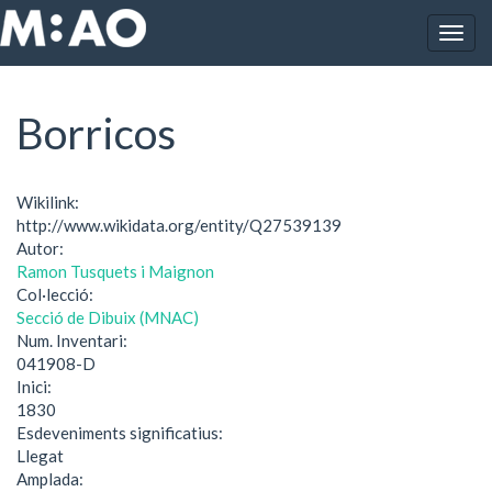
Vés al contingut
Togg
Inici
Borricos
navig
Borricos
Wikilink:
http://www.wikidata.org/entity/Q27539139
Autor:
Ramon Tusquets i Maignon
Col·lecció:
Secció de Dibuix (MNAC)
Num. Inventari:
041908-D
Inici:
1830
Esdeveniments significatius:
Llegat
Amplada: