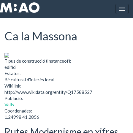
Vés al contingut
Togg
Inici
Ca la Massona
navig
Ca la Massona
Tipus de construcció (Instanceof):
edifici
Estatus:
Bé cultural d'interès local
Wikilink:
http://www.wikidata.org/entity/Q17588527
Població:
Valls
Coordenades:
1.24998 41.2856
Rutes Modernisme en xifres