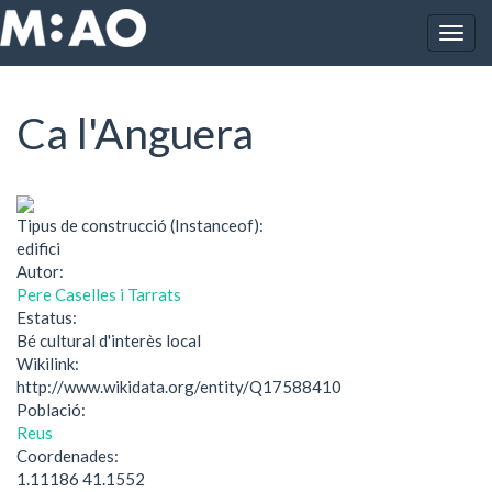
Vés al contingut
Togg
Inici
Ca l'Anguera
navig
Ca l'Anguera
Tipus de construcció (Instanceof):
edifici
Autor:
Pere Caselles i Tarrats
Estatus:
Bé cultural d'interès local
Wikilink:
http://www.wikidata.org/entity/Q17588410
Població:
Reus
Coordenades:
1.11186 41.1552