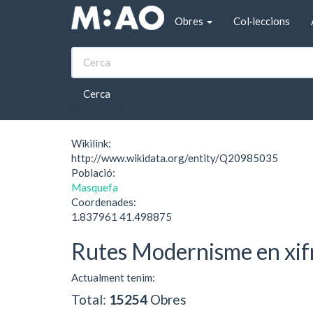
Vés al contingut
Obres
Col·leccions
Inici
Ca l'Escala
Ca l'Escala
Cerca
Wikilink:
http://www.wikidata.org/entity/Q20985035
Població:
Masquefa
Coordenades:
1.837961 41.498875
Rutes Modernisme en xif
Actualment tenim:
Total:
15254
Obres