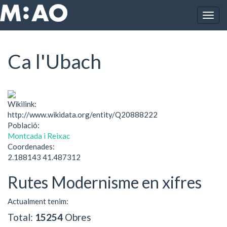
Vés al contingut
Togg
Inici
Ca l'Ubach
navig
Ca l'Ubach
Wikilink:
http://www.wikidata.org/entity/Q20888222
Població:
Montcada i Reixac
Coordenades:
2.188143 41.487312
Rutes Modernisme en xifres
Actualment tenim:
Total:
15254
Obres