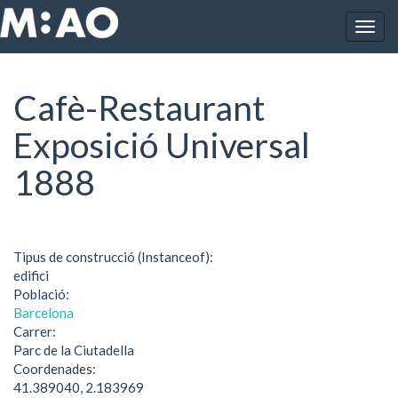
Vés al contingut
Togg
Inici
Cafè-Restaurant Exposició Universal 1888
navig
Cafè-Restaurant
Exposició Universal
1888
Tipus de construcció (Instanceof):
edifici
Població:
Barcelona
Carrer:
Parc de la Ciutadella
Coordenades:
41.389040, 2.183969