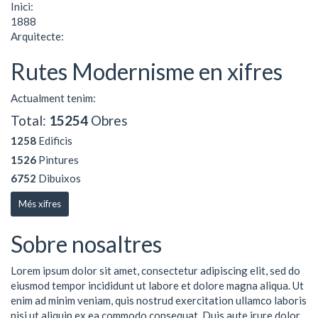
Inici:
1888
Arquitecte:
Rutes Modernisme en xifres
Actualment tenim:
Total:
15254
Obres
1258
Edificis
1526
Pintures
6752
Dibuixos
Més xifres
Sobre nosaltres
Lorem ipsum dolor sit amet, consectetur adipiscing elit, sed do
eiusmod tempor incididunt ut labore et dolore magna aliqua. Ut
enim ad minim veniam, quis nostrud exercitation ullamco laboris
nisi ut aliquip ex ea commodo consequat. Duis aute irure dolor