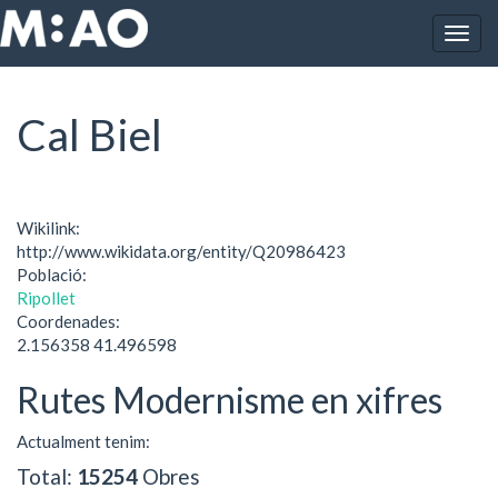
Vés al contingut
Togg
Inici
Cal Biel
navig
Cal Biel
Wikilink:
http://www.wikidata.org/entity/Q20986423
Població:
Ripollet
Coordenades:
2.156358 41.496598
Rutes Modernisme en xifres
Actualment tenim:
Total:
15254
Obres