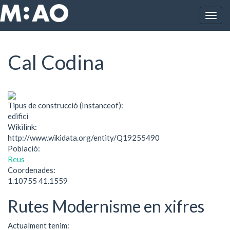
Vés al contingut
Togg
Inici
Cal Codina
navig
Cal Codina
Tipus de construcció (Instanceof):
edifici
Wikilink:
http://www.wikidata.org/entity/Q19255490
Població:
Reus
Coordenades:
1.10755 41.1559
Rutes Modernisme en xifres
Actualment tenim: