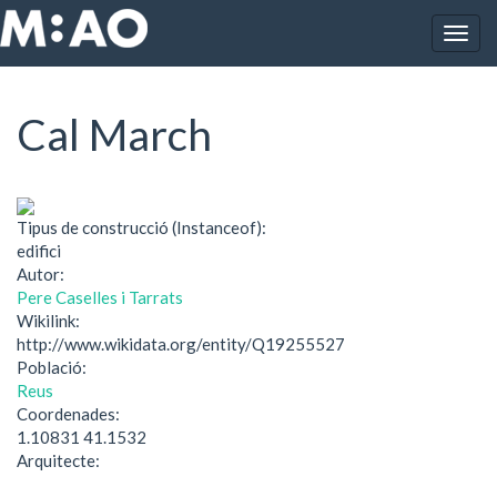
Vés al contingut
Togg
Inici
Cal March
navig
Cal March
Tipus de construcció (Instanceof):
edifici
Autor:
Pere Caselles i Tarrats
Wikilink:
http://www.wikidata.org/entity/Q19255527
Població:
Reus
Coordenades:
1.10831 41.1532
Arquitecte: