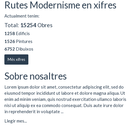
Rutes Modernisme en xifres
Actualment tenim:
Total:
15254
Obres
1258
Edificis
1526
Pintures
6752
Dibuixos
Més xifres
Sobre nosaltres
Lorem ipsum dolor sit amet, consectetur adipiscing elit, sed do
eiusmod tempor incididunt ut labore et dolore magna aliqua. Ut
enim ad minim veniam, quis nostrud exercitation ullamco laboris
nisi ut aliquip ex ea commodo consequat. Duis aute irure dolor
in reprehenderit in voluptate ...
Llegir mes...