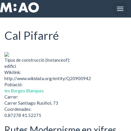
Vés al contingut
Togg
Inici
Cal Pifarré
navig
Cal Pifarré
Tipus de construcció (Instanceof):
edifici
Wikilink:
http://www.wikidata.org/entity/Q20900942
Població:
les Borges Blanques
Carrer:
Carrer Santiago Rusiñol, 73
Coordenades:
0.87278 41.52275
Rutes Modernisme en xifres