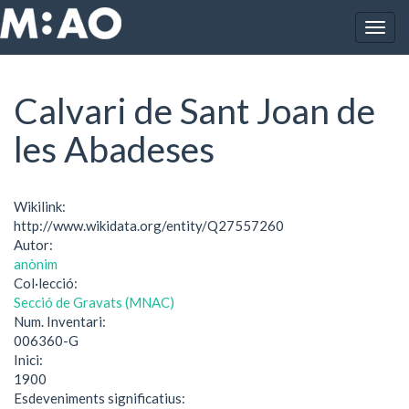
Vés al contingut
Togg
Inici
Calvari de Sant Joan de les Abadeses
navig
Calvari de Sant Joan de
les Abadeses
Wikilink:
http://www.wikidata.org/entity/Q27557260
Autor:
anònim
Col·lecció:
Secció de Gravats (MNAC)
Num. Inventari:
006360-G
Inici:
1900
Esdeveniments significatius: