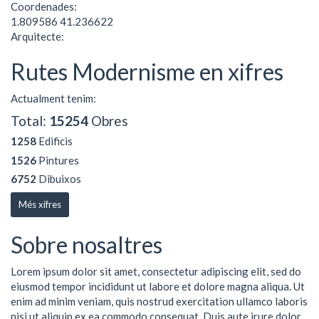
Coordenades:
1.809586 41.236622
Arquitecte:
Rutes Modernisme en xifres
Actualment tenim:
Total:
15254
Obres
1258
Edificis
1526
Pintures
6752
Dibuixos
Més xifres
Sobre nosaltres
Lorem ipsum dolor sit amet, consectetur adipiscing elit, sed do
eiusmod tempor incididunt ut labore et dolore magna aliqua. Ut
enim ad minim veniam, quis nostrud exercitation ullamco laboris
nisi ut aliquip ex ea commodo consequat. Duis aute irure dolor