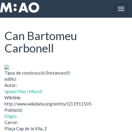
Vés al contingut
Togg
Inici
Can Bartomeu Carbonell
navig
Can Bartomeu
Carbonell
Tipus de construcció (Instanceof):
edifici
Autor:
Ignasi Mas i Morell
Wikilink:
http://www.wikidata.org/entity/Q11911505
Població:
Sitges
Carrer:
Plaça Cap de la Vila, 2