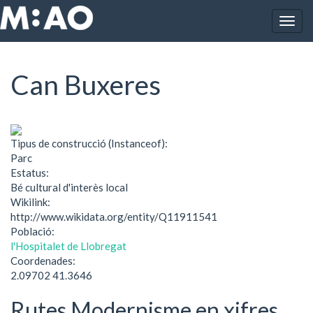
Vés al contingut
Togg
Inici
Can Buxeres
navig
Can Buxeres
Tipus de construcció (Instanceof):
Parc
Estatus:
Bé cultural d'interès local
Wikilink:
http://www.wikidata.org/entity/Q11911541
Població:
l'Hospitalet de Llobregat
Coordenades:
2.09702 41.3646
Rutes Modernisme en xifres