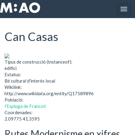
Vés al contingut
Togg
Inici
Can Casas
navig
Can Casas
Tipus de construcció (Instanceof):
edifici
Estatus:
Bé cultural d'interès local
Wikilink:
http://www.wikidata.org/entity/Q17589896
Població:
l'Espluga de Francolí
Coordenades:
2.09775 41.3595
Rutes Modernisme en xifres