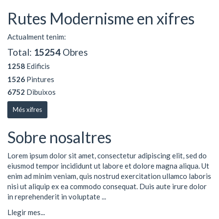
Rutes Modernisme en xifres
Actualment tenim:
Total:
15254
Obres
1258
Edificis
1526
Pintures
6752
Dibuixos
Més xifres
Sobre nosaltres
Lorem ipsum dolor sit amet, consectetur adipiscing elit, sed do
eiusmod tempor incididunt ut labore et dolore magna aliqua. Ut
enim ad minim veniam, quis nostrud exercitation ullamco laboris
nisi ut aliquip ex ea commodo consequat. Duis aute irure dolor
in reprehenderit in voluptate ...
Llegir mes...