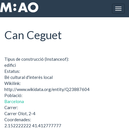
Vés al contingut
Togg
Inici
Can Ceguet
navig
Can Ceguet
Tipus de construcció (Instanceof):
edifici
Estatus:
Bé cultural d'interès local
Wikilink:
http://www.wikidata.org/entity/Q23887604
Població:
Barcelona
Carrer:
Carrer Olot, 2-4
Coordenades:
2.152222222 41.412777777