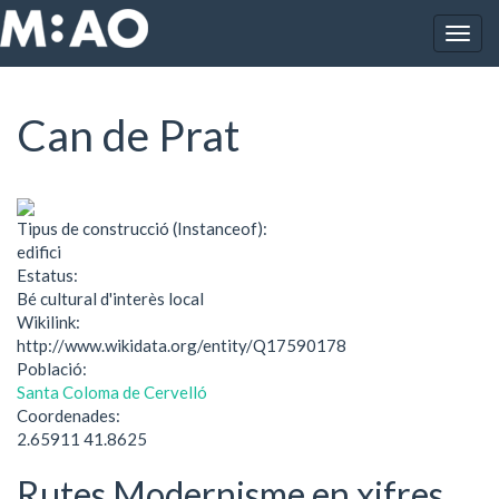
Vés al contingut
Togg
Inici
Can de Prat
navig
Can de Prat
Tipus de construcció (Instanceof):
edifici
Estatus:
Bé cultural d'interès local
Wikilink:
http://www.wikidata.org/entity/Q17590178
Població:
Santa Coloma de Cervelló
Coordenades:
2.65911 41.8625
Rutes Modernisme en xifres