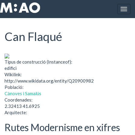
Vés al contingut
Togg
Inici
Can Flaqué
navig
Can Flaqué
Tipus de construcció (Instanceof):
edifici
Wikilink:
http://www.wikidata.org/entity/Q20900982
Població:
Cànoves i Samalús
Coordenades:
2.32413 41.6925
Arquitecte:
Rutes Modernisme en xifres