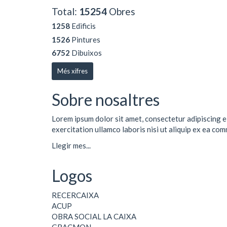
Total:
15254
Obres
1258
Edificis
1526
Pintures
6752
Dibuixos
Més xifres
Sobre nosaltres
Lorem ipsum dolor sit amet, consectetur adipiscing e
exercitation ullamco laboris nisi ut aliquip ex ea co
Llegir mes...
Logos
RECERCAIXA
ACUP
OBRA SOCIAL LA CAIXA
GRACMON