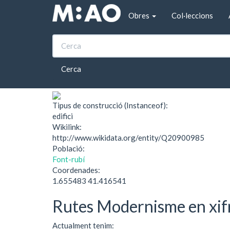
Vés al contingut
Obres
Col·leccions
Inici
Can Laureà
Can Laureà
Cerca
Tipus de construcció (Instanceof):
edifici
Wikilink:
http://www.wikidata.org/entity/Q20900985
Població:
Font-rubí
Coordenades:
1.655483 41.416541
Rutes Modernisme en xif
Actualment tenim: