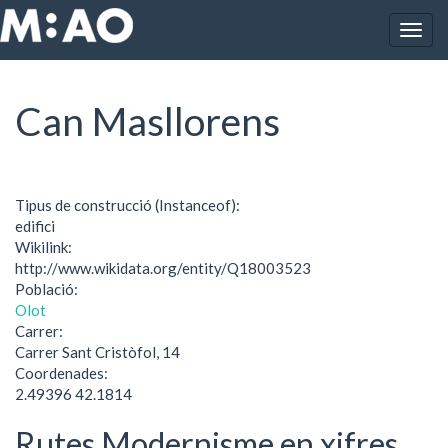
Vés al contingut
Togg
Inici
Can Masllorens
navig
Can Masllorens
Tipus de construcció (Instanceof):
edifici
Wikilink:
http://www.wikidata.org/entity/Q18003523
Població:
Olot
Carrer:
Carrer Sant Cristòfol, 14
Coordenades:
2.49396 42.1814
Rutes Modernisme en xifres