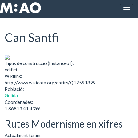
Vés al contingut
Togg
Inici
Can Santfi
navig
Can Santfi
Tipus de construcció (Instanceof):
edifici
Wikilink:
http://www.wikidata.org/entity/Q17591899
Població:
Gelida
Coordenades:
1.86813 41.4396
Rutes Modernisme en xifres
Actualment tenim: