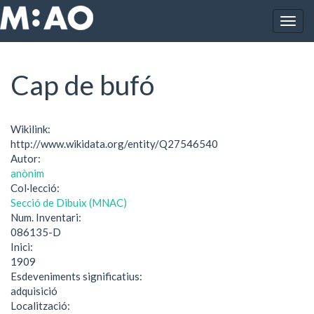
Vés al contingut
Togg
Inici
Cap de bufó
navig
Cap de bufó
Wikilink:
http://www.wikidata.org/entity/Q27546540
Autor:
anònim
Col·lecció:
Secció de Dibuix (MNAC)
Num. Inventari:
086135-D
Inici:
1909
Esdeveniments significatius:
adquisició
Localització: