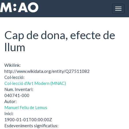
Vés al contingut
Togg
Inici
Cap de dona, efecte de llum
navig
Cap de dona, efecte de
llum
Wikilink:
http://www.wikidata.org/entity/Q27511082
Col·lecció:
Col·lecció d'Art Modern (MNAC)
Num. Inventari:
040741-000
Autor:
Manuel Feliu de Lemus
Inici:
1900-01-01T00:00:00Z
Esdeveniments significatius: