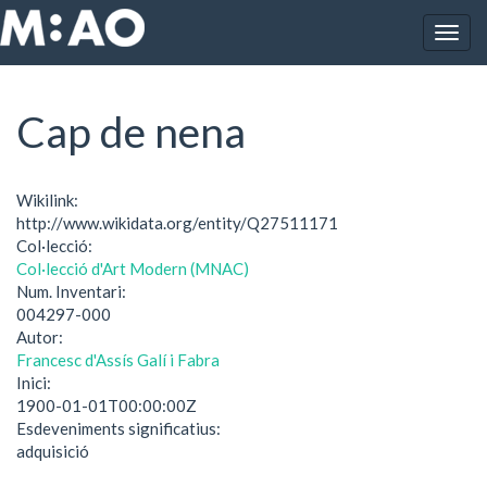
Vés al contingut
Togg
Inici
Cap de nena
navig
Cap de nena
Wikilink:
http://www.wikidata.org/entity/Q27511171
Col·lecció:
Col·lecció d'Art Modern (MNAC)
Num. Inventari:
004297-000
Autor:
Francesc d'Assís Galí i Fabra
Inici:
1900-01-01T00:00:00Z
Esdeveniments significatius:
adquisició