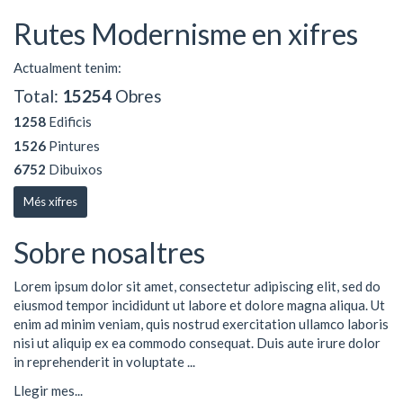
Rutes Modernisme en xifres
Actualment tenim:
Total:
15254
Obres
1258
Edificis
1526
Pintures
6752
Dibuixos
Més xifres
Sobre nosaltres
Lorem ipsum dolor sit amet, consectetur adipiscing elit, sed do
eiusmod tempor incididunt ut labore et dolore magna aliqua. Ut
enim ad minim veniam, quis nostrud exercitation ullamco laboris
nisi ut aliquip ex ea commodo consequat. Duis aute irure dolor
in reprehenderit in voluptate ...
Llegir mes...