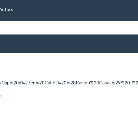
Formulari de cerca
Autors
FilePath/Cap%20d%27en%20Cabot%20%28Ramon%20Casas%29%20-
a