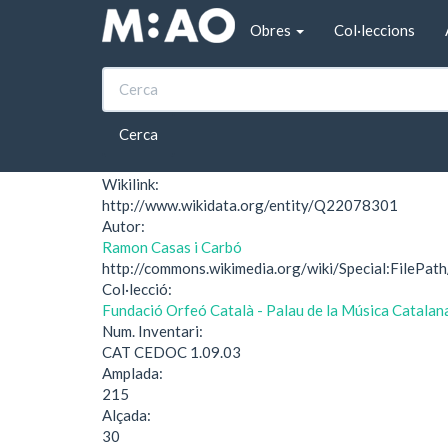
Vés al contingut
Obres
Col·leccions
Inici
Cap d'en Cabot
Cap d'en Cabot
Cerca
Wikilink:
http://www.wikidata.org/entity/Q22078301
Autor:
Ramon Casas i Carbó
http://commons.wikimedia.org/wiki/Special:
Col·lecció:
Fundació Orfeó Català - Palau de la Música Catalan
Num. Inventari:
CAT CEDOC 1.09.03
Amplada:
215
Alçada:
30