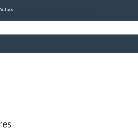
Formulari de cerca
Autors
a
res