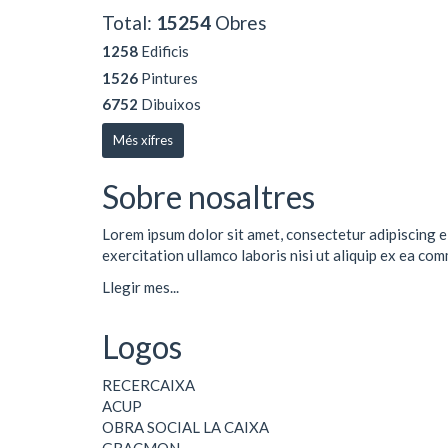
Total:
15254
Obres
1258
Edificis
1526
Pintures
6752
Dibuixos
Més xifres
Sobre nosaltres
Lorem ipsum dolor sit amet, consectetur adipiscing e
exercitation ullamco laboris nisi ut aliquip ex ea co
Llegir mes...
Logos
RECERCAIXA
ACUP
OBRA SOCIAL LA CAIXA
GRACMON