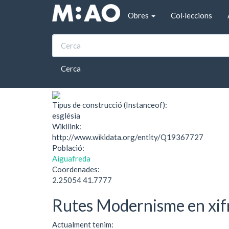
Vés al contingut
Obres
Col·leccions
Inici
Capella de La Llobeta
Capella de La Llobet
Cerca
Tipus de construcció (Instanceof):
església
Wikilink:
http://www.wikidata.org/entity/Q19367727
Població:
Aiguafreda
Coordenades:
2.25054 41.7777
Rutes Modernisme en xif
Actualment tenim: