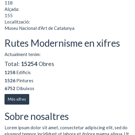
118
Alçada:
155
Localització:
Museu Nacional d'Art de Catalunya
Rutes Modernisme en xifres
Actualment tenim:
Total:
15254
Obres
1258
Edificis
1526
Pintures
6752
Dibuixos
Més xifres
Sobre nosaltres
Lorem ipsum dolor sit amet, consectetur adipiscing elit, sed do
eiusmod tempor incididunt ut labore et dolore magna aliqua. Ut