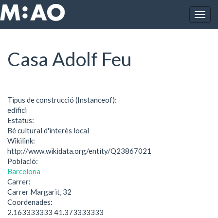
Vés al contingut
Togg
Inici
Casa Adolf Feu
navig
Casa Adolf Feu
Tipus de construcció (Instanceof):
edifici
Estatus:
Bé cultural d'interès local
Wikilink:
http://www.wikidata.org/entity/Q23867021
Població:
Barcelona
Carrer:
Carrer Margarit, 32
Coordenades:
2.163333333 41.373333333