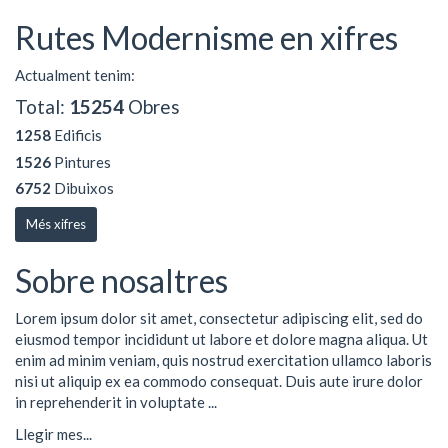
Rutes Modernisme en xifres
Actualment tenim:
Total:
15254
Obres
1258
Edificis
1526
Pintures
6752
Dibuixos
Més xifres
Sobre nosaltres
Lorem ipsum dolor sit amet, consectetur adipiscing elit, sed do
eiusmod tempor incididunt ut labore et dolore magna aliqua. Ut
enim ad minim veniam, quis nostrud exercitation ullamco laboris
nisi ut aliquip ex ea commodo consequat. Duis aute irure dolor
in reprehenderit in voluptate ...
Llegir mes...