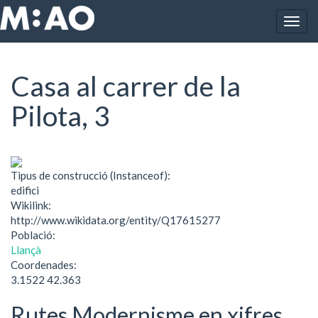
Vés al contingut
Togg
Inici
Casa al carrer de la Pilota, 3
navig
Casa al carrer de la
Pilota, 3
Tipus de construcció (Instanceof):
edifici
Wikilink:
http://www.wikidata.org/entity/Q17615277
Població:
Llançà
Coordenades:
3.1522 42.363
Rutes Modernisme en xifres