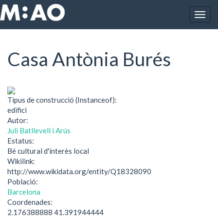
Vés al contingut
Togg
Inici
Casa Antònia Burés
navig
Casa Antònia Burés
Tipus de construcció (Instanceof):
edifici
Autor:
Juli Batllevell i Arús
Estatus:
Bé cultural d'interès local
Wikilink:
http://www.wikidata.org/entity/Q18328090
Població:
Barcelona
Coordenades:
2.176388888 41.391944444