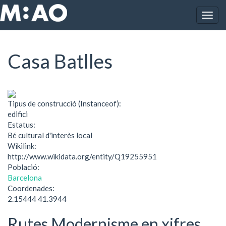
Vés al contingut
Togg
Inici
Casa Batlles
navig
Casa Batlles
Tipus de construcció (Instanceof):
edifici
Estatus:
Bé cultural d'interès local
Wikilink:
http://www.wikidata.org/entity/Q19255951
Població:
Barcelona
Coordenades:
2.15444 41.3944
Rutes Modernisme en xifres